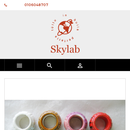
Telefono:
0106048707


