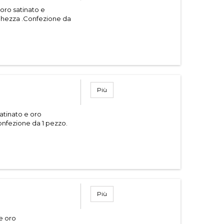
 oro satinato e
ghezza .Confezione da
Più
satinato e oro
onfezione da 1 pezzo.
Più
 e oro