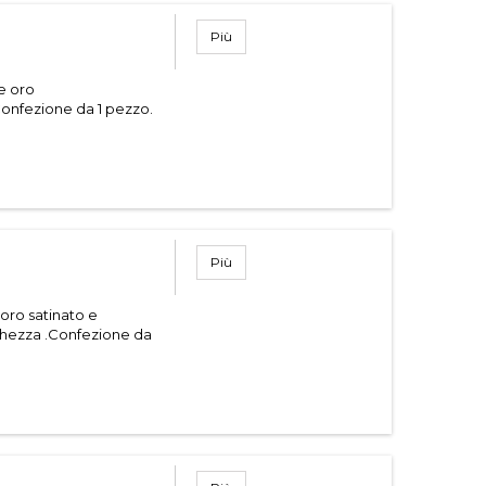
Più
 e oro
Confezione da 1 pezzo.
Più
 oro satinato e
ghezza .Confezione da