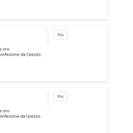
Più
 e oro
onfezione da 1 pezzo.
Più
 e oro
onfezione da 1 pezzo.