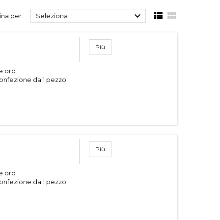



na per:
Seleziona
Più
 e oro
onfezione da 1 pezzo.
Più
 e oro
onfezione da 1 pezzo.