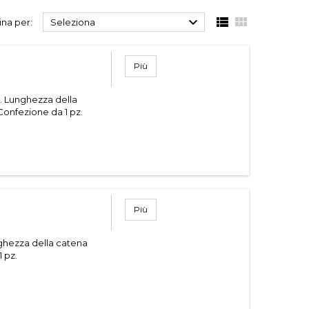



na per:
Seleziona
Più
. Lunghezza della
onfezione da 1 pz.
Più
ghezza della catena
1 pz.