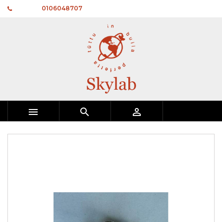
Telefono:
0106048707


