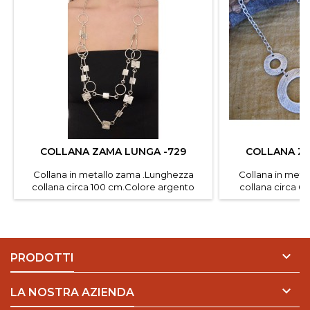
COLLANA ZAMA LUNGA -729
COLLANA ZA
Collana in metallo zama .Lunghezza
Collana in meta
collana circa 100 cm.Colore argento
collana circa 6
antico Confezione da 1 pz.
antico Conf

PRODOTTI

LA NOSTRA AZIENDA