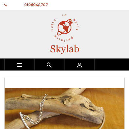
Telefono:
0106048707


