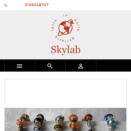
Telefono:
0106048707


