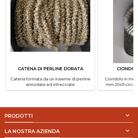
CATENA DI PERLINE DORATA
CIONDOL
Catena formata da un insieme di perline
Ciondolo in meta
annodate ed intrecciate
mm 20x11 circa.V
assieme.Dimensione perline 2
da 
mm.Diametro catena 6 mm .Rocchetto
da 10 mt.

PRODOTTI

LA NOSTRA AZIENDA