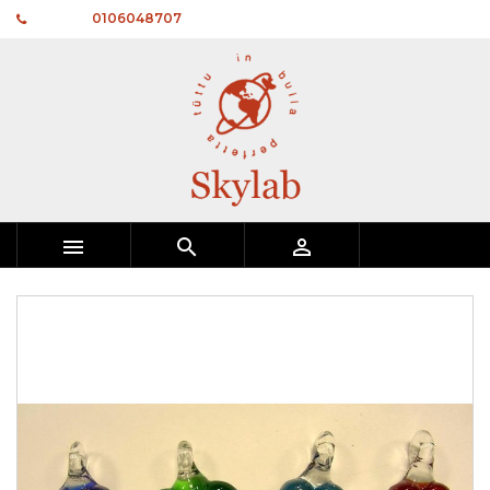
Telefono:
0106048707


