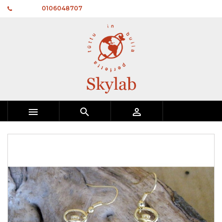
Telefono:
0106048707


