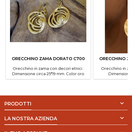
ORECCHINO ZAMA DORATO C700
ORECCHINO Z
Orecchino in zama con decori etnici .
Orecchino in za
Dimensione circa 25*19 mm. Color oro
.Dimensione
satinato Confezione da 2 pz.
satinato.Con

PRODOTTI

LA NOSTRA AZIENDA