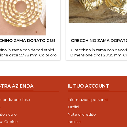
CHINO ZAMA DORATO G151
ORECCHINO ZAMA DORATO
no in zama con decori etnici .
Orecchino in zama con decori e
one circa 55*78 mm. Color oro
Dimensione circa 25*35 mm. Co
inato Confezione da 2 paia.
satinato Confezione da 2 p
STRA AZIENDA
IL TUO ACCOUNT
 condizioni d'uso
Informazioni personali
o
Ordini
o sicuro
Note di credito
iva Cookie
Indirizzi