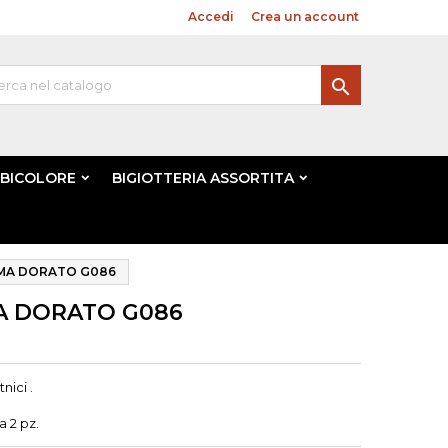
Benvenuto,
Accedi
o
Crea un account

 BICOLORE
BIGIOTTERIA ASSORTITA
MA DORATO G086
A DORATO G086
nici .
 2 pz.