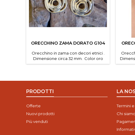
ORECCHINO ZAMA DORATO G104
OREC
Orecchino in zama con decori etnici .
Orecchi
Dimensione circa 32 mm. Color oro
Dimensi
satinato Confezione da 1 pz.
sat
PRODOTTI
LA NO
Offerte
Termini e
Nuovi prodotti
Chi siam
Più venduti
Pagament
Informat