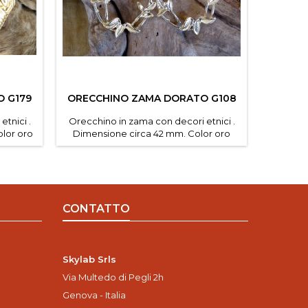
 G179
ORECCHINO ZAMA DORATO G108
ORECC
tnici .
Orecchino in zama con decori etnici .
Orecchi
lor oro
Dimensione circa 42 mm. Color oro
Dimens
aia.
satinato Confezione da 1 pz.
sati
CONTATTO
Skylab Srls
Via Multedo di Pegli 2h
Genova - Italia