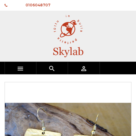
Telefono:
0106048707


