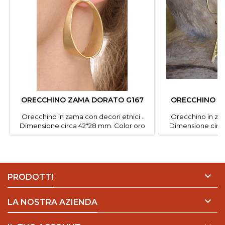
ORECCHINO ZAMA DORATO G167
ORECCHINO Z
Orecchino in zama con decori etnici .
Orecchino in zam
Dimensione circa 42*28 mm. Color oro
Dimensione circa
satinato Confezione da 2 paia.
Confezi

PRODOTTI

LA NOSTRA AZIENDA