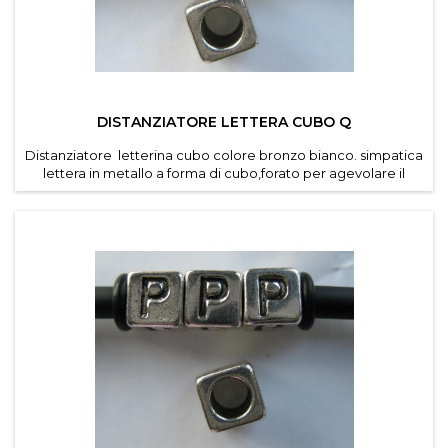
DISTANZIATORE LETTERA CUBO Q
Distanziatore letterina cubo colore bronzo bianco. simpatica
lettera in metallo a forma di cubo,forato per agevolare il
passaggio di cordino e caucciu forato dei
bracciali componibili . Diametro foro 4,6 mm. Dimensioni
lettere 7*7 mm . Confezioni da 30 pz per lettera ....