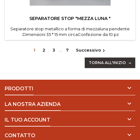
SEPARATORE STOP "MEZZA LUNA "
Separatore stop metallico a forma di mezzaluna pendente
.Dimensioni 35 * 15 mm circaConfezione da 10 pz
1
2
3
…
7
Successivo

TORNA ALL'INIZIO


PRODOTTI

LA NOSTRA AZIENDA

IL TUO ACCOUNT

CONTATTO