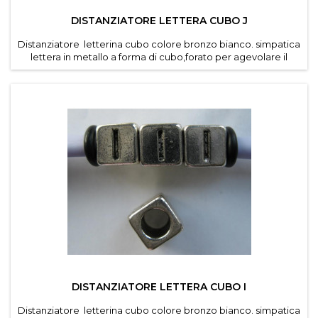
DISTANZIATORE LETTERA CUBO J
Distanziatore letterina cubo colore bronzo bianco. simpatica
lettera in metallo a forma di cubo,forato per agevolare il
passaggio di cordino e caucciu forato dei
bracciali componibili . Diametro foro 4,6 mm. Dimensioni
lettere 7*7 mm . Confezioni da 30 pz per lettera ....
DISTANZIATORE LETTERA CUBO I
Distanziatore letterina cubo colore bronzo bianco. simpatica