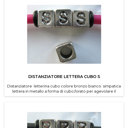
DISTANZIATORE LETTERA CUBO S
Distanziatore letterina cubo colore bronzo bianco. simpatica
lettera in metallo a forma di cubo,forato per agevolare il
passaggio di cordino e caucciu forato dei
bracciali componibili . Diametro foro 4,6 mm. Dimensioni
lettere 7*7 mm . Confezioni da 30 pz per lettera ....