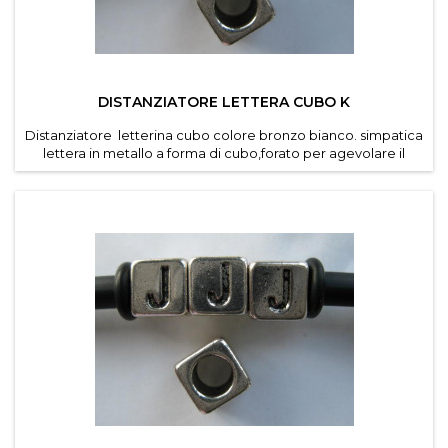
DISTANZIATORE LETTERA CUBO K
Distanziatore letterina cubo colore bronzo bianco. simpatica
lettera in metallo a forma di cubo,forato per agevolare il
passaggio di cordino e caucciu forato dei
bracciali componibili . Diametro foro 4,6 mm. Dimensioni
lettere 7*7 mm . Confezioni da 30 pz per lettera ....