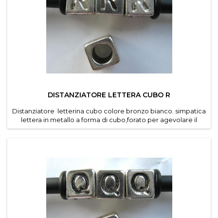
DISTANZIATORE LETTERA CUBO R
Distanziatore letterina cubo colore bronzo bianco. simpatica
lettera in metallo a forma di cubo,forato per agevolare il
passaggio di cordino e caucciu forato dei
bracciali componibili . Diametro foro 4,6 mm. Dimensioni
lettere 7*7 mm . Confezioni da 30 pz per lettera ....