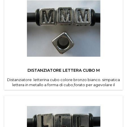
DISTANZIATORE LETTERA CUBO M
Distanziatore letterina cubo colore bronzo bianco. simpatica
lettera in metallo a forma di cubo,forato per agevolare il
passaggio di cordino e caucciu forato dei
bracciali componibili . Diametro foro 4,6 mm. Dimensioni
lettere 7*7 mm . Confezioni da 30 pz per lettera ....