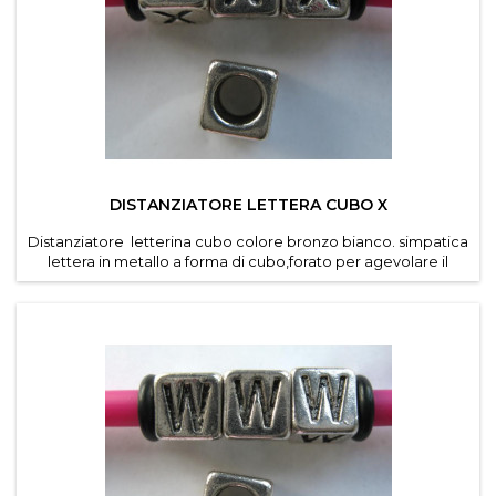
DISTANZIATORE LETTERA CUBO X
Distanziatore letterina cubo colore bronzo bianco. simpatica
lettera in metallo a forma di cubo,forato per agevolare il
passaggio di cordino e caucciu forato dei
bracciali componibili . Diametro foro 4,6 mm. Dimensioni
lettere 7*7 mm . Confezioni da 30 pz per lettera ....