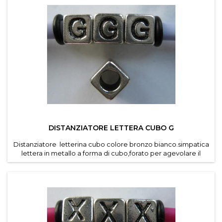
DISTANZIATORE LETTERA CUBO G
Distanziatore letterina cubo colore bronzo bianco.simpatica
lettera in metallo a forma di cubo,forato per agevolare il
passaggio di cordino e caucciu forato dei
bracciali componibili .Diametro foro 4,6 mm.Dimensioni
lettere 7*7 mm .Confezioni da 30 pz per lettera .