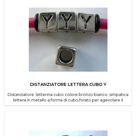
lettere 7*7 mm . Confezioni da 30 pz per lettera ....
DISTANZIATORE LETTERA CUBO Y
Distanziatore letterina cubo colore bronzo bianco. simpatica
lettera in metallo a forma di cubo,forato per agevolare il
passaggio di cordino e caucciu forato dei
bracciali componibili . Diametro foro 4,6 mm. Dimensioni
lettere 7*7 mm . Confezioni da 30 pz per lettera ....