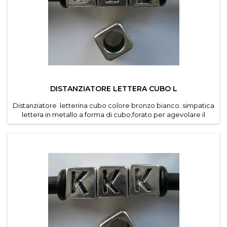
DISTANZIATORE LETTERA CUBO L
Distanziatore letterina cubo colore bronzo bianco. simpatica
lettera in metallo a forma di cubo,forato per agevolare il
passaggio di cordino e caucciu forato dei
bracciali componibili . Diametro foro 4,6 mm. Dimensioni
lettere 7*7 mm . Confezioni da 30 pz per lettera ....