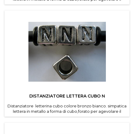
passaggio di cordino e caucciu forato dei
bracciali componibili .Diametro foro 4,6 mm.Dimensioni
lettere 7*7 mm .Confezioni da 30 pz per lettera .
DISTANZIATORE LETTERA CUBO N
Distanziatore letterina cubo colore bronzo bianco. simpatica
lettera in metallo a forma di cubo,forato per agevolare il
passaggio di cordino e caucciu forato dei
bracciali componibili . Diametro foro 4,6 mm. Dimensioni
lettere 7*7 mm . Confezioni da 30 pz per lettera ....