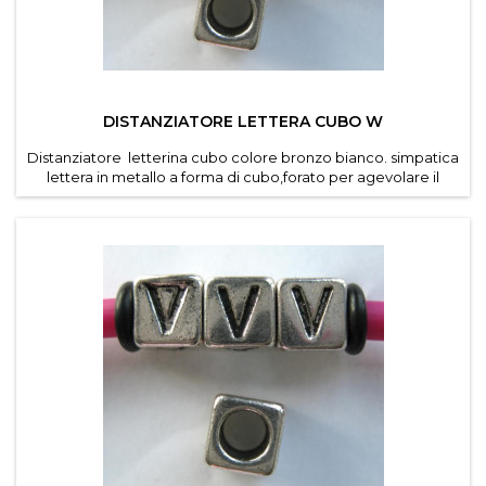
DISTANZIATORE LETTERA CUBO W
Distanziatore letterina cubo colore bronzo bianco. simpatica
lettera in metallo a forma di cubo,forato per agevolare il
passaggio di cordino e caucciu forato dei
bracciali componibili . Diametro foro 4,6 mm. Dimensioni
lettere 7*7 mm . Confezioni da 30 pz per lettera ....