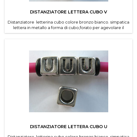
DISTANZIATORE LETTERA CUBO V
Distanziatore letterina cubo colore bronzo bianco. simpatica
lettera in metallo a forma di cubo,forato per agevolare il
passaggio di cordino e caucciu forato dei
bracciali componibili . Diametro foro 4,6 mm. Dimensioni
lettere 7*7 mm . Confezioni da 30 pz per lettera ....
DISTANZIATORE LETTERA CUBO U
Distanziatore letterina cubo colore bronzo bianco. simpatica