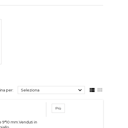



na per:
Seleziona
Più
e 9*10 mm.Venduti in
giallo