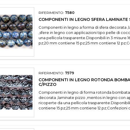
RIFERIMENTO:
7580
COMPONENTI IN LEGNO SFERA LAMINATE
Componenti in legno a forma di sfera decorata ,
,sfere in legno con applicazioni tipo pelle di coc
una pellicola trasparente.Disponibili in 3 misure
pz;20 mm contiene 15 pz;25 mm contiene 12 pz;Con
RIFERIMENTO:
7579
COMPONENTI IN LEGNO ROTONDA BOMBA
C/PIZZO
Componenti in legno di forma rotonda bombat
decorata ,laminate pizzo ,mentos in legno con ap
ricoperte da una pellicola trasparente.Disponibil
contiene 15 pz;25 mm contiene 12 pz;Confezioni da