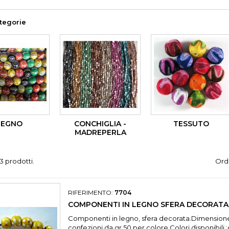
tegorie
LEGNO
CONCHIGLIA -
TESSUTO
MADREPERLA
3 prodotti.
Ordi
RIFERIMENTO:
7704
COMPONENTI IN LEGNO SFERA DECORATA
Componenti in legno, sfera decorata.Dimension
confezioni da gr.50 per colore.Colori disponibili :