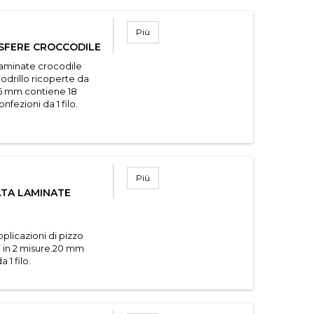
Più
 SFERE CROCCODILE
laminate crocodile
codrillo ricoperte da
.16 mm contiene 18
fezioni da 1 filo.
Più
TA LAMINATE
a
plicazioni di pizzo
i in 2 misure.20 mm
 1 filo.