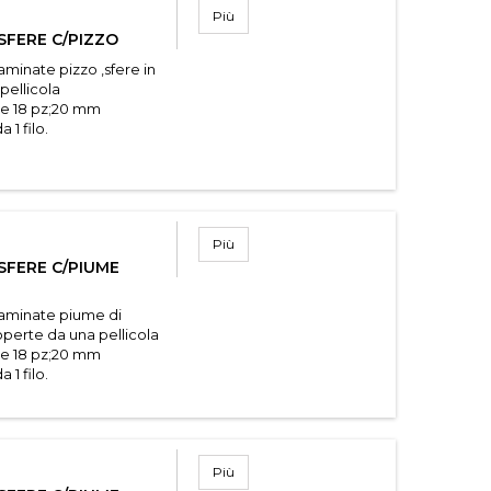
Più
SFERE C/PIZZO
aminate pizzo ,sfere in
pellicola
ene 18 pz;20 mm
 1 filo.
Più
SFERE C/PIUME
laminate piume di
operte da una pellicola
ene 18 pz;20 mm
 1 filo.
Più