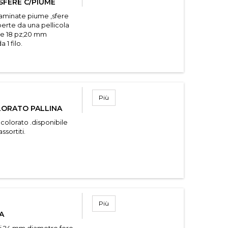
SFERE C/PIUME
laminate piume ,sfere
perte da una pellicola
ene 18 pz;20 mm
 1 filo.
Più
LORATO PALLINA
colorato .disponibile
ssortiti.
Più
A