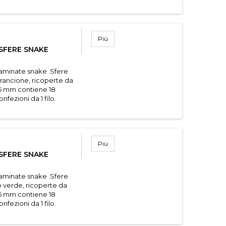
Più
SFERE SNAKE
laminate snake .Sfere
arancione, ricoperte da
.16 mm contiene 18
fezioni da 1 filo.
Più
SFERE SNAKE
laminate snake .Sfere
lo verde, ricoperte da
.16 mm contiene 18
fezioni da 1 filo.