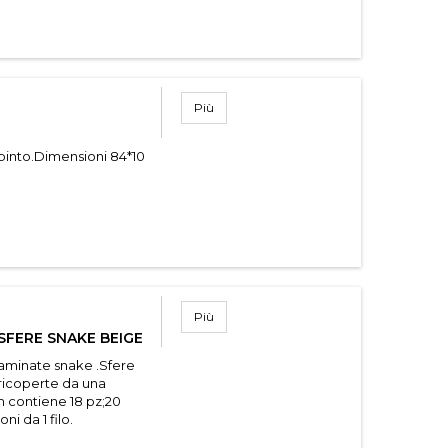
Più
ipinto.Dimensioni 84*10
Più
SFERE SNAKE BEIGE
laminate snake .Sfere
 ricoperte da una
mm contiene 18 pz;20
i da 1 filo.