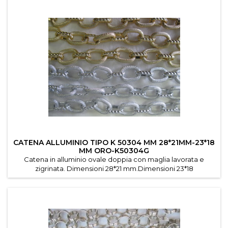
CATENA ALLUMINIO TIPO K 50304 MM 28*21MM-23*18
MM ORO-K50304G
Catena in alluminio ovale doppia con maglia lavorata e
zigrinata. Dimensioni 28*21 mm.Dimensioni 23*18
mmSpessore del metallo 5 mm.Colori: argentato
,dorato,nero.Venduta in confezioni da mt.5 .