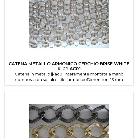
CATENA METALLO ARMONICO CERCHIO BRISE WHITE
K.-JJ-AC01
Catena in metallo jj-ac01 interamente montata a mano
composta da spirali di filo armonicoDimensioni 13 mm
circaDisponibile nelle colorazione white k.Venduta in
confezioni da mt. 5 mt