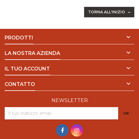
argentoVenduta in confezioni da mt.5 .
TORNA ALL'INIZIO


PRODOTTI

LA NOSTRA AZIENDA

IL TUO ACCOUNT

CONTATTO
NEWSLETTER