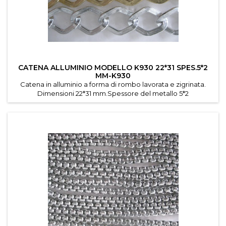
CATENA ALLUMINIO MODELLO K930 22*31 SPES.5*2
MM-K930
Catena in alluminio a forma di rombo lavorata e zigrinata.
Dimensioni 22*31 mm.Spessore del metallo 5*2
mm.Colori: argentato ,dorato,nero.Venduta in confezioni da
mt.10 .