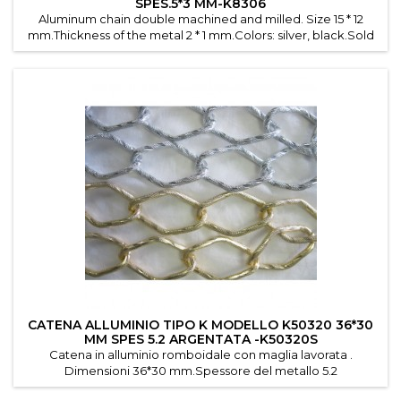
SPES.5*3 MM-K8306
Aluminum chain double machined and milled. Size 15 * 12
mm.Thickness of the metal 2 * 1 mm.Colors: silver, black.Sold
in packs of 10 m.
CATENA ALLUMINIO TIPO K MODELLO K50320 36*30
MM SPES 5.2 ARGENTATA -K50320S
Catena in alluminio romboidale con maglia lavorata .
Dimensioni 36*30 mm.Spessore del metallo 5.2
mm.Colori: argentato ,dorato.Disponibile solo